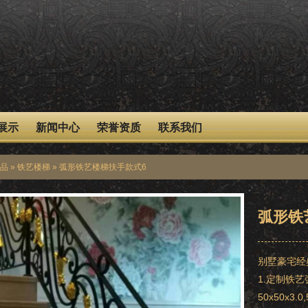
展示
新闻中心
荣誉资质
联系我们
品
»
铁艺楼梯
» 弧形铁艺楼梯扶手款式6
弧形铁
别墅豪宅经
1.定制铁
50x50x3.0