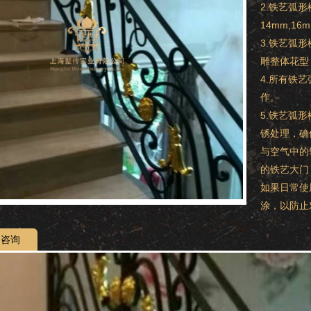
2.铁艺弧
14mm,16
3.铁艺弧
雕整体花型
4.所有铁
作。
5.铁艺弧
锈处理，确
与空气中的
的铁艺大门
如果日常使
涂，以防止
咨询