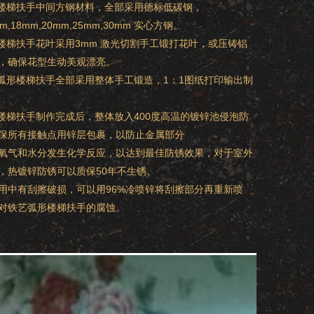
形楼梯扶手中间方钢材料，全部采用德标低碳钢，
mm,18mm,20mm,25mm,30mm 实心方钢。
形楼梯扶手花叶采用3mm 激光切割手工锻打花叶，或压铸铝
，确保花型生动美观漂亮。
艺弧形楼梯扶手全部采用整体手工锻造，1：1图纸打印输出制
形楼梯扶手制作完成后，整体放入400度高温的镀锌池侵泡防
保所有接触点用锌层包裹，以防止金属部分
氧气和水分发生化学反应，以达到最佳防锈效果，对于室外
，热镀锌防锈可以质保50年不生锈。
用中有刮擦破损，可以用96%冷喷锌将刮擦部分再重新喷
对铁艺弧形楼梯扶手的腐蚀。