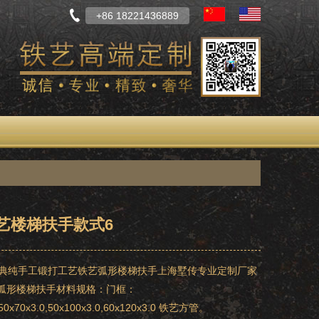
+86 18221436889
艺楼梯扶手款式6
典纯手工锻打工艺铁艺弧形楼梯扶手上海墅传专业定制厂家
艺弧形楼梯扶手材料规格：门框：
,50x70x3.0,50x100x3.0,60x120x3.0 铁艺方管。