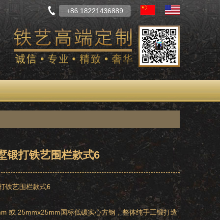
+86 18221436889
墅锻打铁艺围栏款式6
打铁艺围栏款式6
0mm 或 25mmx25mm国标低碳实心方钢，整体纯手工锻打造