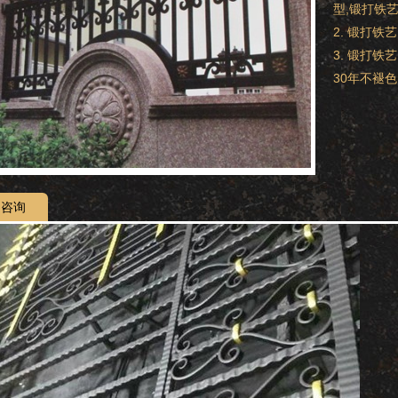
型,锻打铁
2. 锻打
3. 锻打
30年不褪
咨询