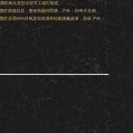
艺围栏枪尖造型全部手工锻打制造。
铁艺围栏拼接好后，整体热镀锌防锈，户外：50年不生锈。
铁艺围栏采用60%环氧富锌底漆和轮船级氟碳漆，质保 户外：
色。