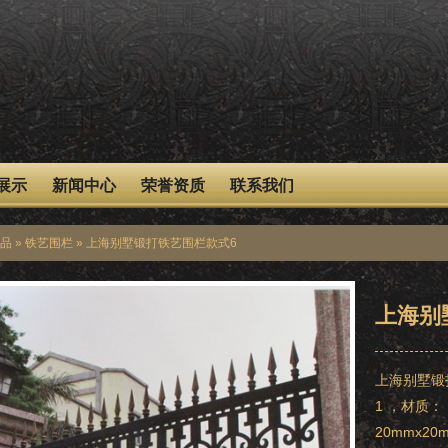
展示
新闻中心
荣誉资质
联系我们
品
»
铁艺围栏
» 上海别墅锻打铁艺围栏款式6
上海别
上海别墅锻
1 ，材质：
20mmx2